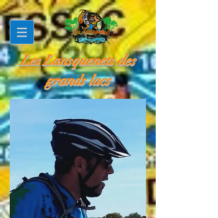
Les Lansquenets des
grands lacs